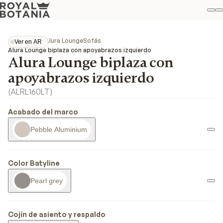
Mi
B
Favo
Colecciones
Alura Lounge
Sofás
Ver en AR
Ver en AR
Alura Lounge biplaza con apoyabrazos izquierdo
Alura Lounge biplaza con
apoyabrazos izquierdo
(
ALRL160LT
)
Acabado del marco
Pebble Aluminium
Color Batyline
Pearl grey
Cojín de asiento y respaldo