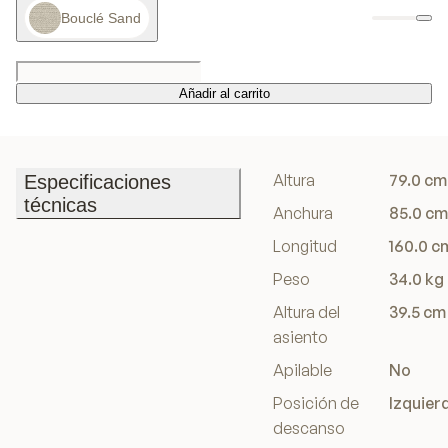
Bouclé Sand
Añadir al carrito
Añadir al carrito
Altura
79.0 cm
Especificaciones
técnicas
Anchura
85.0 cm
Especificaciones
Longitud
160.0 c
técnicas
Peso
34.0 kg
Altura del
39.5 cm
asiento
Apilable
No
Posición de
Izquier
descanso