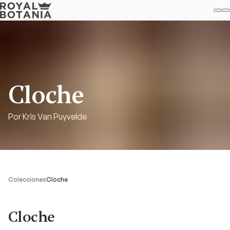
Mi
B
Favo
Cloche
Por Kris Van Puyvelde
Colecciones
Cloche
Cloche