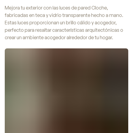
Mejora tu exterior con las luces de pared Cloche,
fabricadas en teca y vidrio transparente hecho a mano.
Estas luces proporcionan un brillo cálido y acogedor,
perfecto para resaltar características arquitectónicas o
crear un ambiente acogedor alrededor de tu hogar.