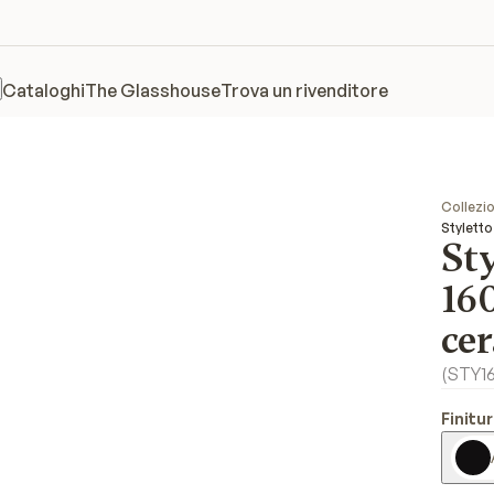
Cataloghi
The Glasshouse
Trova un rivenditore
Collezio
Stylett
Sty
16
ce
(
STY1
Finitur