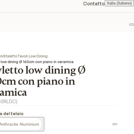
Contatto
Italia (Italiano)
P
ni
Styletto
Tavoli Low Dining
o low dining Ø 160cm con piano in ceramica
letto low dining Ø
0cm con piano in
ramica
60RLDC
)
a del telaio
Anthracite Aluminium