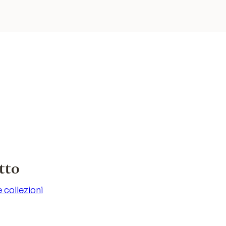
tto
e collezioni
e collezioni