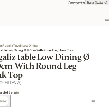
Contatto
Italia (Italiano)
P
ni
Regaliz
Tavoli Low Dining
 table Low Dining Ø 120cm With Round Leg Teak Top
galiz table Low Dining Ø
0cm With Round Leg
ak Top
120RLDWW
)
a del telaio
Teak