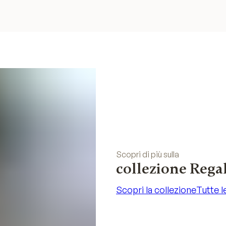
Scopri di più sulla
collezione Regal
Scopri la collezione
Tutte l
Scopri la collezione
Tutte l