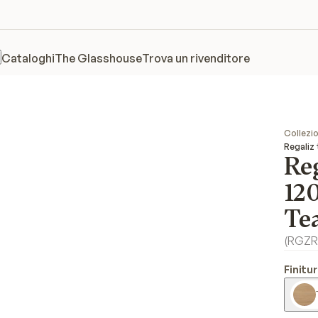
Cataloghi
The Glasshouse
Trova un rivenditore
Collezio
Regaliz
Re
12
Te
(
RGZR
Finitur