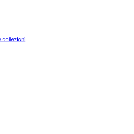
c
e collezioni
e collezioni