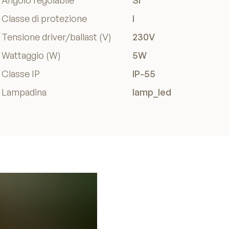
Angolo regolabile
Sì
Classe di protezione
I
Tensione driver/ballast (V)
230V
Wattaggio (W)
5W
Classe IP
IP-55
Lampadina
lamp_led