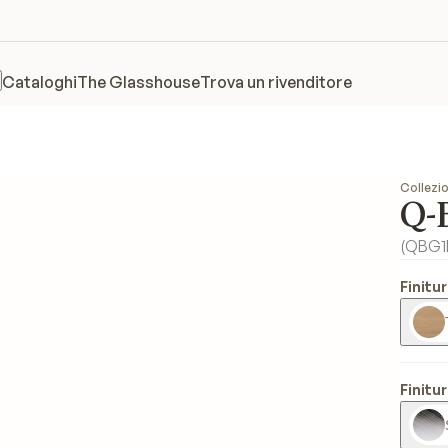
Cataloghi
The Glasshouse
Trova un rivenditore
Collezio
Q-
(
QBG1
Finitu
Finitur