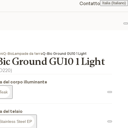
Contatto
Italia (Italiano)
P
ni
Q-Bic
Lampade da terra
Q-Bic Ground GU10 1 Light
Bic Ground GU10 1 Light
D220
)
ra del corpo illuminante
Teak
a del telaio
Stainless Steel EP