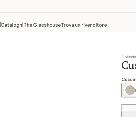
Cataloghi
The Glasshouse
Trova un rivenditore
Collezio
Cu
Cuscin