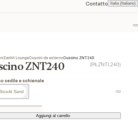
Contatto
Italia (Italiano)
P
ni
Zenhit Lounge
Cuscini da esterno
Cuscino ZNT240
scino ZNT240
(
PILZNTL240
)
o sedile e schienale
Bouclé Sand
Aggiungi al carrello
Aggiungi al carrello