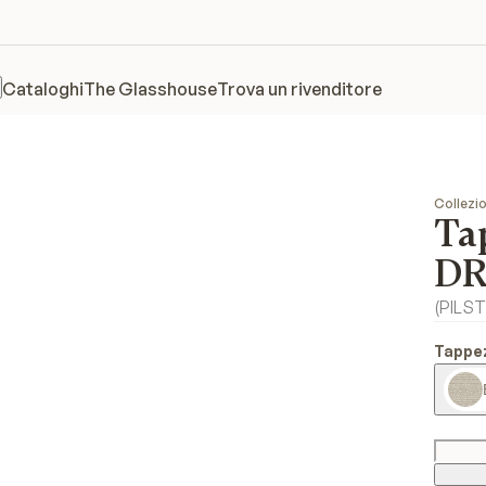
Cataloghi
The Glasshouse
Trova un rivenditore
Collezio
Ta
D
(
PILS
Tappe