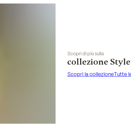
Scopri di più sulla
collezione Styl
Scopri la collezione
Tutte l
Scopri la collezione
Tutte l