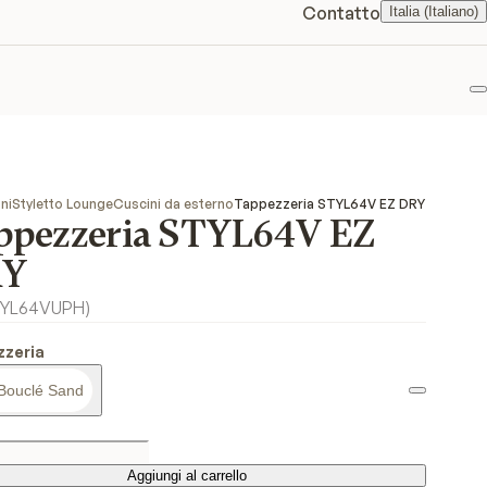
Contatto
Italia (Italiano)
P
ni
Styletto Lounge
Cuscini da esterno
Tappezzeria STYL64V EZ DRY
ppezzeria STYL64V EZ
RY
TYL64VUPH
)
zzeria
Bouclé Sand
Aggiungi al carrello