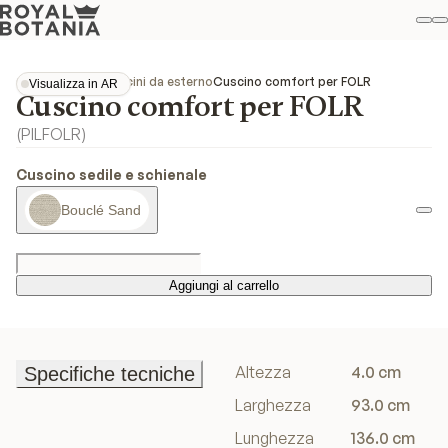
Il
R
Pref
Collezioni
Folia
Cuscini da esterno
Cuscino comfort per FOLR
Visualizza in AR
Cuscino comfort per FOLR
Visualizza in AR
(
PILFOLR
)
Cuscino sedile e schienale
Bouclé Sand
Aggiungi al carrello
Aggiungi al carrello
Altezza
4.0 cm
Specifiche tecniche
Specifiche tecniche
Larghezza
93.0 cm
Lunghezza
136.0 cm