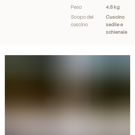
Peso
4.8 kg
Scopo del
Cuscino
cuscino
sedile e
schienale