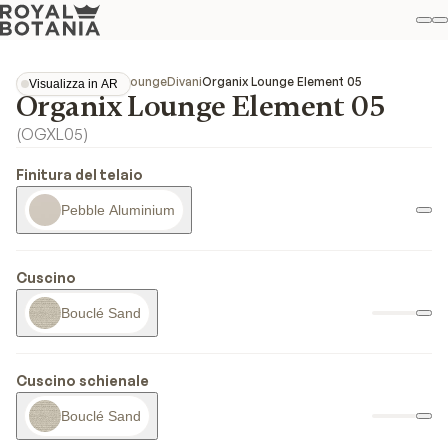
Il
R
Pref
Collezioni
Organix Lounge
Divani
Organix Lounge Element 05
Visualizza in AR
Organix Lounge Element 05
Visualizza in AR
(
OGXL05
)
Finitura del telaio
Pebble Aluminium
Cuscino
Bouclé Sand
Cuscino schienale
Bouclé Sand