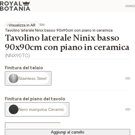
Il
R
Pref
Collezioni
Ninix
Tavolini
Visualizza in AR
Visualizza in AR
Tavolino laterale Ninix basso 90x90cm con piano in ceramica
Tavolino laterale Ninix basso
90x90cm con piano in ceramica
(
NNX90TC
)
Finitura del telaio
Stainless Steel
Finitura del piano del tavolo
Nero marquina Ceramic
Aggiungi al carrello