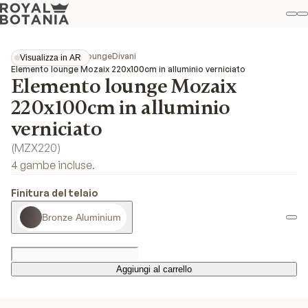
Il
R
Pref
Collezioni
Mozaix Lounge
Divani
Visualizza in AR
Visualizza in AR
Elemento lounge Mozaix 220x100cm in alluminio verniciato
Elemento lounge Mozaix
220x100cm in alluminio
verniciato
(
MZX220
)
4 gambe incluse.
Finitura del telaio
Bronze Aluminium
Aggiungi al carrello
Aggiungi al carrello