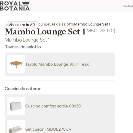
Il
R
Pref
Collezioni
Mambo Lounge
Set da salotto
Mambo Lounge Set 1
Visualizza in AR
Mambo Lounge Set 1
Visualizza in AR
(
MBOLSET01
)
Mambo Lounge Set 1
Tavolini da salotto
Tavolo Mambo Lounge 90 in Teak
Cuscini da esterno
Cuscino comfort sottile 60x30
Set cuscini MBOL270CR