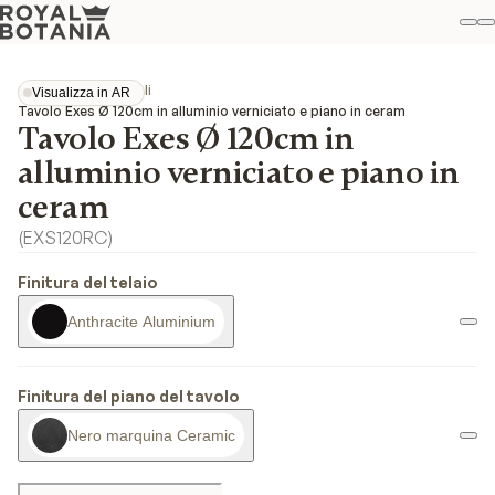
Il
R
Pref
Collezioni
Exes
Tavoli
Visualizza in AR
Visualizza in AR
Tavolo Exes Ø 120cm in alluminio verniciato e piano in ceram
Tavolo Exes Ø 120cm in
alluminio verniciato e piano in
ceram
(
EXS120RC
)
Finitura del telaio
Anthracite Aluminium
Finitura del piano del tavolo
Nero marquina Ceramic