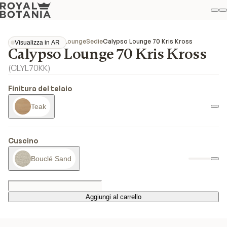
Il
R
Pref
Collezioni
Calypso Lounge
Sedie
Calypso Lounge 70 Kris Kross
Visualizza in AR
Calypso Lounge 70 Kris Kross
Visualizza in AR
(
CLYL70KK
)
Finitura del telaio
Teak
Cuscino
Bouclé Sand
Aggiungi al carrello
Aggiungi al carrello