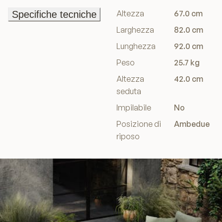
Altezza
67.0 cm
Specifiche tecniche
Specifiche tecniche
Larghezza
82.0 cm
Lunghezza
92.0 cm
Peso
25.7 kg
Altezza
42.0 cm
seduta
Impilabile
No
Posizione di
Ambedue
riposo