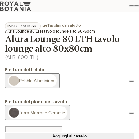
Il
R
Pref
Collezioni
Alura Lounge
Tavolini da salotto
Visualizza in AR
Visualizza in AR
Alura Lounge 80 LTH tavolo lounge alto 80x80cm
Alura Lounge 80 LTH tavolo
lounge alto 80x80cm
(
ALRL80CLTH
)
Finitura del telaio
Pebble Aluminium
Finitura del piano del tavolo
Terra Marrone Ceramic
Aggiungi al carrello