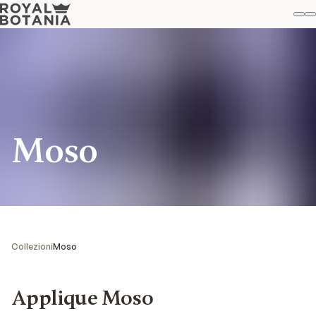
Il
R
Pref
Moso
Collezioni
Moso
Applique Moso