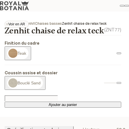
M
R
Fav
Collections
Zenhit
Chaises basses
Zenhit chaise de relax teck
Voir en AR
Zenhit chaise de relax teck
Voir en AR
(
ZNT77
)
Finition du cadre
Teak
Coussin assise et dossier
Bouclé Sand
Ajouter au panier
Ajouter au panier