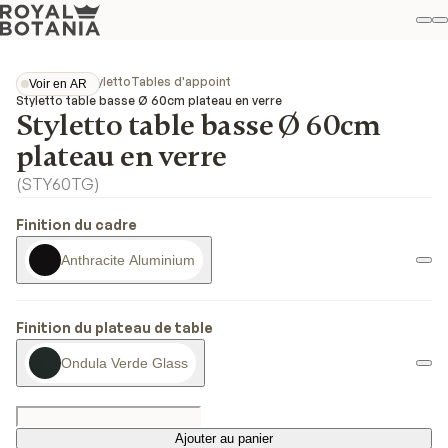
M
R
Fav
Collections
Styletto
Tables d'appoint
Voir en AR
Voir en AR
Styletto table basse Ø 60cm plateau en verre
Styletto table basse Ø 60cm
plateau en verre
(
STY60TG
)
Finition du cadre
Anthracite Aluminium
Finition du plateau de table
Ondula Verde Glass
Ajouter au panier