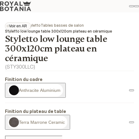
M
R
Fav
Collections
Styletto
Tables basses de salon
Voir en AR
Voir en AR
Styletto low lounge table 300x120cm plateau en céramique
Styletto low lounge table
300x120cm plateau en
céramique
(
STY300LLC
)
Finition du cadre
Anthracite Aluminium
Finition du plateau de table
Terra Marrone Ceramic