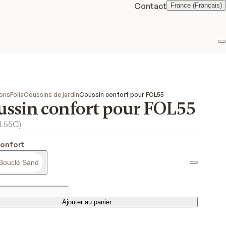
Contact
France (Français)
F
ions
Folia
Coussins de jardin
Coussin confort pour FOL55
ussin confort pour FOL55
OL55C
)
Confort
Bouclé Sand
Ajouter au panier
Ajouter au panier