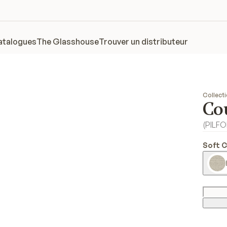
atalogues
The Glasshouse
Trouver un distributeur
Collect
Co
(
PILF
Soft 