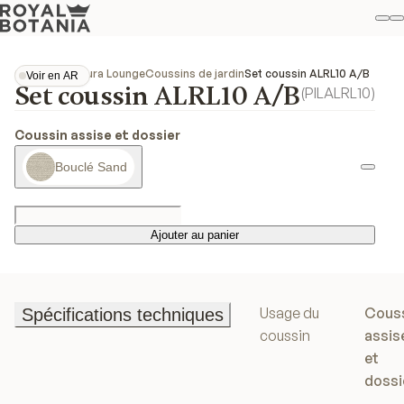
M
R
Fav
Collections
Alura Lounge
Coussins de jardin
Set coussin ALRL10 A/B
Voir en AR
Set coussin ALRL10 A/B
Voir en AR
(
PILALRL10
)
Coussin assise et dossier
Bouclé Sand
Ajouter au panier
Ajouter au panier
Usage du
Cous
Spécifications techniques
Spécifications techniques
coussin
assis
et
dossi