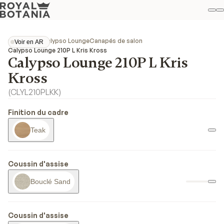
M
R
Fav
Collections
Calypso Lounge
Canapés de salon
Voir en AR
Voir en AR
Calypso Lounge 210P L Kris Kross
Calypso Lounge 210P L Kris
Kross
(
CLYL210PLKK
)
Finition du cadre
Teak
Coussin d'assise
Bouclé Sand
Coussin d'assise