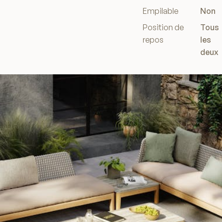
Empilable
Non
Position de
Tous
repos
les
deux