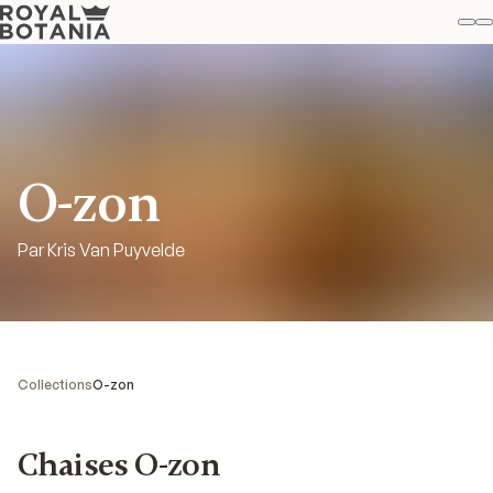
M
R
Fav
O-zon
Par Kris Van Puyvelde
Collections
O-zon
Chaises O-zon