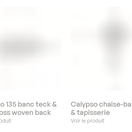
o 135 banc teck &
Calypso chaise-ba
ross woven back
& tapisserie
roduit
Voir le produit