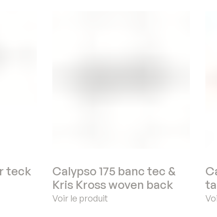
r teck
Calypso 175 banc tec &
Ca
Kris Kross woven back
ta
Voir le produit
Voi