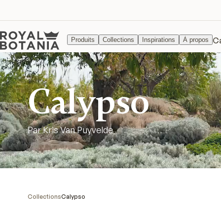
C
Produits
Collections
Inspirations
À propos
Calypso
Par Kris Van Puyvelde
Collections
Calypso