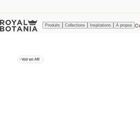
C
Produits
Collections
Inspirations
À propos
Voir en AR
Voir en AR