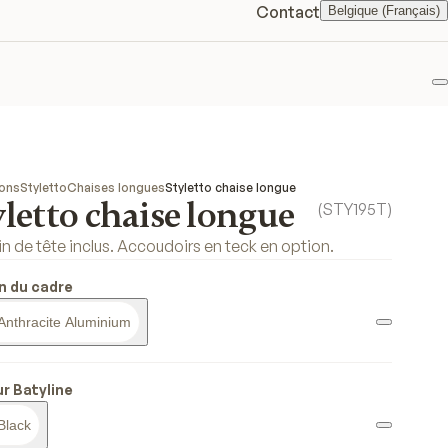
Contact
Belgique (Français)
F
ions
Styletto
Chaises longues
Styletto chaise longue
letto chaise longue
(
STY195T
)
n de tête inclus. Accoudoirs en teck en option.
on du cadre
Anthracite Aluminium
r Batyline
Black