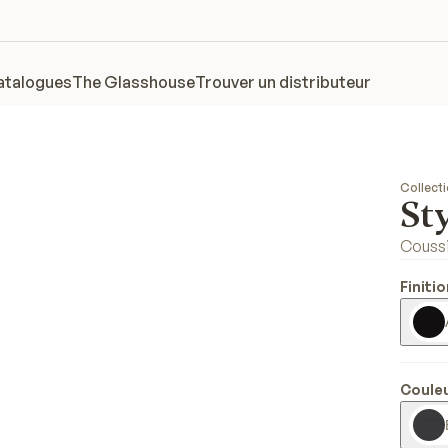
atalogues
The Glasshouse
Trouver un distributeur
Collect
Sty
Coussi
Finiti
Couleu