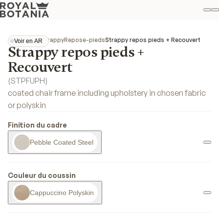
M
R
Fav
Collections
Strappy
Repose-pieds
Strappy repos pieds + Recouvert
Voir en AR
Strappy repos pieds +
Voir en AR
Recouvert
(
STPFUPH
)
coated chair frame including upholstery in chosen fabric
or polyskin
Finition du cadre
Pebble Coated Steel
Couleur du coussin
Cappuccino Polyskin