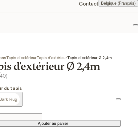
Contact
Belgique (Français)
F
ions
Tapis d'extérieur
Tapis d'extérieur
Tapis d'extérieur Ø 2,4m
is d'extérieur Ø 2,4m
40
)
r du tapis
Bark Rug
Ajouter au panier
Ajouter au panier