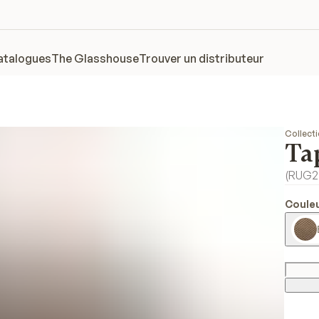
atalogues
The Glasshouse
Trouver un distributeur
Collect
Tap
(
RUG2
Couleu