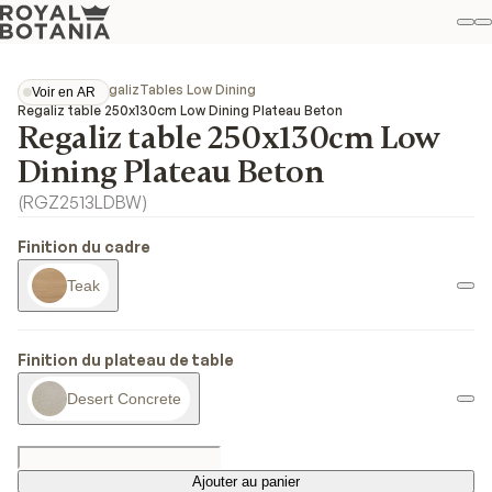
M
R
Fav
Collections
Regaliz
Tables Low Dining
Voir en AR
Voir en AR
Regaliz table 250x130cm Low Dining Plateau Beton
Regaliz table 250x130cm Low
Dining Plateau Beton
(
RGZ2513LDBW
)
Finition du cadre
Teak
Finition du plateau de table
Desert Concrete
Ajouter au panier