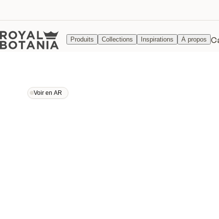
C
Produits
Collections
Inspirations
À propos
Voir en AR
Voir en AR