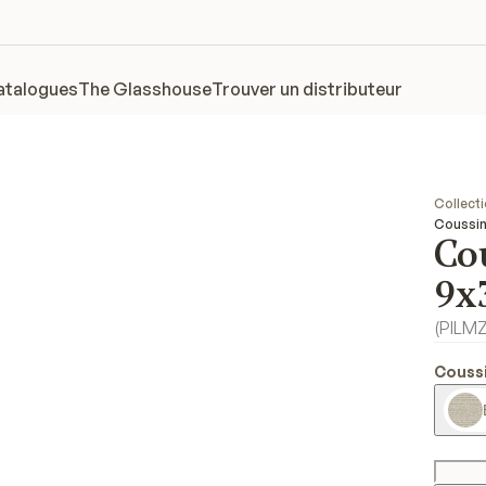
atalogues
The Glasshouse
Trouver un distributeur
Collect
Coussin
Co
9x3
(
PILM
Coussi