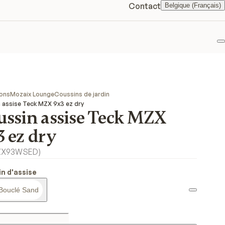
Contact
Belgique (Français)
F
ions
Mozaix Lounge
Coussins de jardin
 assise Teck MZX 9x3 ez dry
ussin assise Teck MZX
 ez dry
ZX93WSED
)
n d'assise
Bouclé Sand