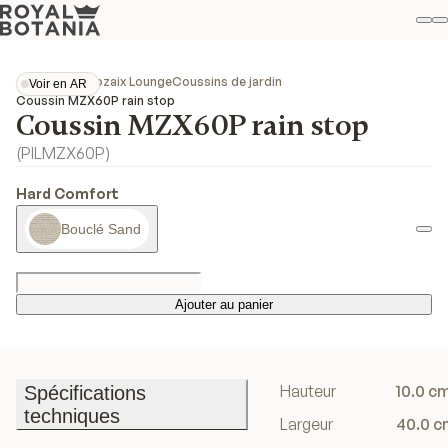
M
R
Fav
Collections
Mozaix Lounge
Coussins de jardin
Voir en AR
Voir en AR
Coussin MZX60P rain stop
Coussin MZX60P rain stop
(
PILMZX60P
)
Hard Comfort
Bouclé Sand
Ajouter au panier
Ajouter au panier
Hauteur
10.0 c
Spécifications
techniques
Largeur
40.0 c
Spécifications