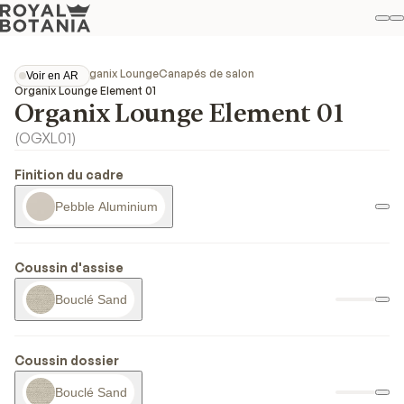
M
R
Fav
Collections
Organix Lounge
Canapés de salon
Voir en AR
Voir en AR
Organix Lounge Element 01
Organix Lounge Element 01
(
OGXL01
)
Finition du cadre
Pebble Aluminium
Coussin d'assise
Bouclé Sand
Coussin dossier
Bouclé Sand