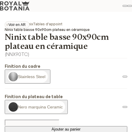
M
R
Fav
Collections
Ninix
Tables d'appoint
Voir en AR
Voir en AR
Ninix table basse 90x90cm plateau en céramique
Ninix table basse 90x90cm
plateau en céramique
(
NNX90TC
)
Finition du cadre
Stainless Steel
Finition du plateau de table
Nero marquina Ceramic
Ajouter au panier