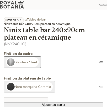
M
R
Fav
Collections
Ninix
Tables de bar
Voir en AR
Voir en AR
Ninix table bar 240x90cm plateau en céramique
Ninix table bar 240x90cm
plateau en céramique
(
NNX240HC
)
Finition du cadre
Stainless Steel
Finition du plateau de table
Nero marquina Ceramic
Ajouter au panier