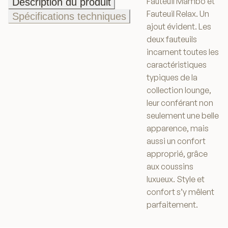
Fauteuil Mambo et
Description du produit
Description du produit
Fauteuil Relax. Un
Spécifications techniques
ajout évident. Les
Spécifications techniques
deux fauteuils
incarnent toutes les
caractéristiques
typiques de la
collection lounge,
leur conférant non
seulement une belle
apparence, mais
aussi un confort
approprié, grâce
aux coussins
luxueux. Style et
confort s’y mêlent
parfaitement.