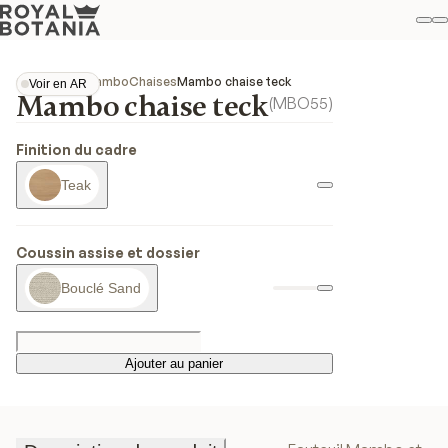
M
R
Fav
Collections
Mambo
Chaises
Mambo chaise teck
Voir en AR
Mambo chaise teck
Voir en AR
(
MBO55
)
Finition du cadre
Teak
Coussin assise et dossier
Bouclé Sand
Ajouter au panier
Ajouter au panier