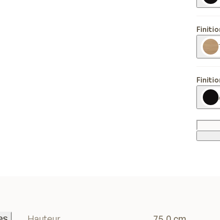
Finiti
Finiti
es
Hauteur
75.0 cm