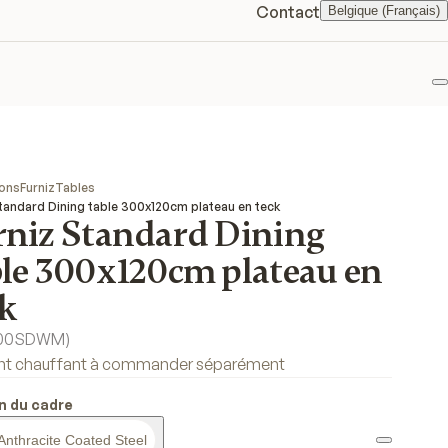
Contact
Belgique (Français)
F
ions
Furniz
Tables
Standard Dining table 300x120cm plateau en teck
rniz Standard Dining
ble 300x120cm plateau en
ck
300SDWM
)
nt chauffant à commander séparément
on du cadre
Anthracite Coated Steel