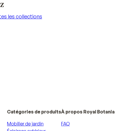
iz
es les collections
es les collections
Catégories de produits
À propos Royal Botania
Mobilier de jardin
FAQ