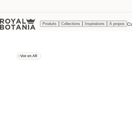
C
Produits
Collections
Inspirations
À propos
Voir en AR
Voir en AR