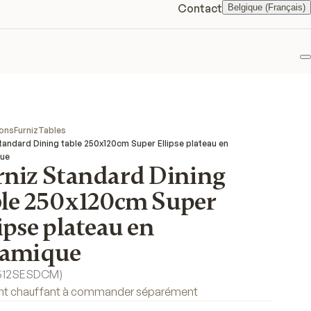
Contact
Belgique (Français)
F
ions
Furniz
Tables
tandard Dining table 250x120cm Super Ellipse plateau en
que
rniz Standard Dining
ble 250x120cm Super
ipse plateau en
ramique
512SESDCM
)
nt chauffant à commander séparément