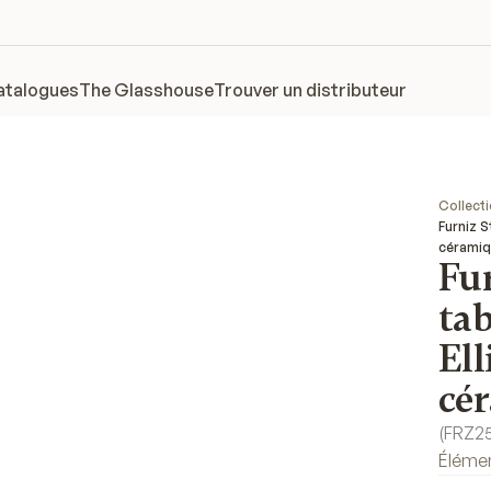
atalogues
The Glasshouse
Trouver un distributeur
Collect
Furniz S
cérami
Fu
ta
Ell
cé
(
FRZ2
Éléme