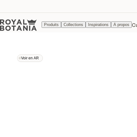
C
Produits
Collections
Inspirations
À propos
Voir en AR
Voir en AR