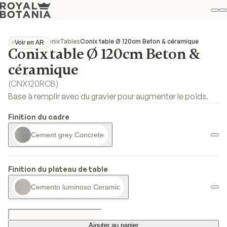
M
R
Fav
Collections
Conix
Tables
Conix table Ø 120cm Beton & céramique
Voir en AR
Conix table Ø 120cm Beton &
Voir en AR
céramique
(
CNX120RCB
)
Base à remplir avec du gravier pour augmenter le poids.
Finition du cadre
Cement grey Concrete
Finition du plateau de table
Cemento luminoso Ceramic
Ajouter au panier