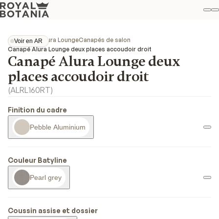
M
R
Fav
Collections
Alura Lounge
Canapés de salon
Voir en AR
Voir en AR
Canapé Alura Lounge deux places accoudoir droit
Canapé Alura Lounge deux
places accoudoir droit
(
ALRL160RT
)
Finition du cadre
Pebble Aluminium
Couleur Batyline
Pearl grey
Coussin assise et dossier