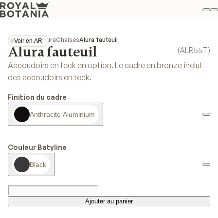
M
R
Fav
Collections
Alura
Chaises
Alura fauteuil
Voir en AR
Alura fauteuil
Voir en AR
(
ALR55T
)
Accoudoirs en teck en option. Le cadre en bronze inclut
des accoudoirs en teck.
Finition du cadre
Anthracite Aluminium
Couleur Batyline
Black
Ajouter au panier
Ajouter au panier