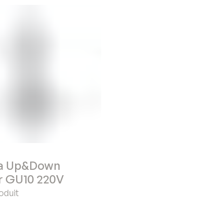
a Up&Down
r GU10 220V
roduit