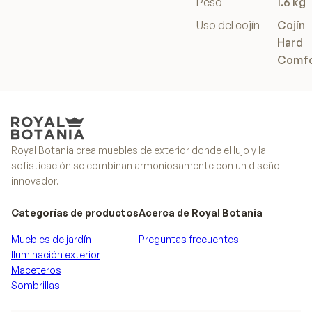
Peso
1.6 kg
Uso del cojín
Cojín
Hard
Comfo
Royal Botania crea muebles de exterior donde el lujo y la
sofisticación se combinan armoniosamente con un diseño
innovador.
Categorías de productos
Acerca de Royal Botania
Muebles de jardín
Preguntas frecuentes
Iluminación exterior
Maceteros
Sombrillas