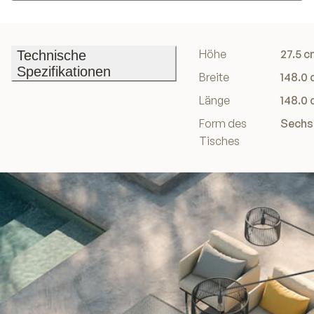
In den Einkaufswagen
Höhe
27.5 c
Technische
Spezifikationen
Breite
148.0
Technische
Länge
148.0
Spezifikationen
Form des
Sechs
Tisches