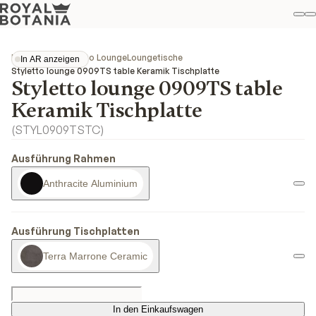
M
S
Favo
Kollektionen
Styletto Lounge
Loungetische
In AR anzeigen
In AR anzeigen
Styletto lounge 0909TS table Keramik Tischplatte
Styletto lounge 0909TS table
Keramik Tischplatte
(
STYL0909TSTC
)
Ausführung Rahmen
Anthracite Aluminium
Ausführung Tischplatten
Terra Marrone Ceramic
In den Einkaufswagen