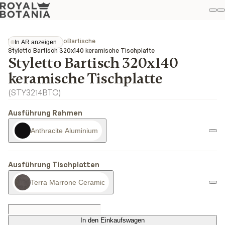
M
S
Favo
Kollektionen
Styletto
Bartische
In AR anzeigen
In AR anzeigen
Styletto Bartisch 320x140 keramische Tischplatte
Styletto Bartisch 320x140
keramische Tischplatte
(
STY3214BTC
)
Ausführung Rahmen
Anthracite Aluminium
Ausführung Tischplatten
Terra Marrone Ceramic
In den Einkaufswagen