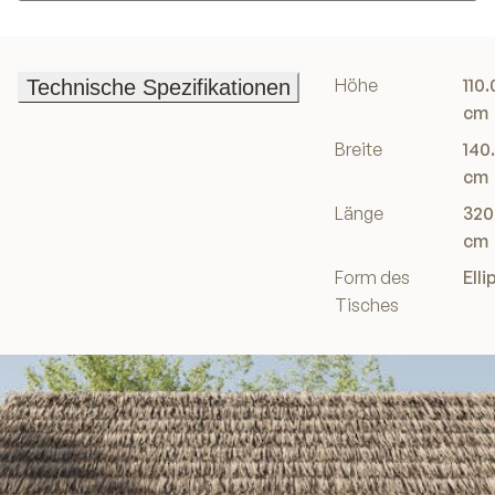
In den Einkaufswagen
Höhe
110.
Technische Spezifikationen
Technische Spezifikationen
cm
Breite
140
cm
Länge
320
cm
Form des
Elli
Tisches