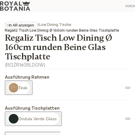
M
S
Favo
Kollektionen
Regaliz
Low Dining Tische
In AR anzeigen
In AR anzeigen
Regaliz Tisch Low Dining Ø 160cm runden Beine Glas Tischplatte
Regaliz Tisch Low Dining Ø
160cm runden Beine Glas
Tischplatte
(
RGZR160RLDGW
)
Ausführung Rahmen
Teak
Ausführung Tischplatten
Ondula Verde Glass