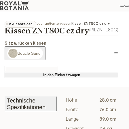
M
S
Favo
Kollektionen
Zenhit Lounge
Gartenkissen
Kissen ZNT80C ez dry
In AR anzeigen
Kissen ZNT80C ez dry
In AR anzeigen
(
PILZNTL80C
)
Sitz & rücken Kissen
Bouclé Sand
In den Einkaufswagen
In den Einkaufswagen
Höhe
28.0 cm
Technische
Spezifikationen
Breite
76.0 cm
Technische
Länge
89.0 cm
Spezifikationen
Gewicht
7.6 kg