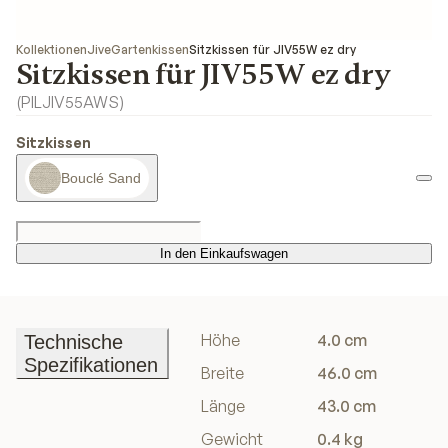
Kollektionen
Jive
Gartenkissen
Sitzkissen für JIV55W ez dry
Sitzkissen für JIV55W ez dry
(
PILJIV55AWS
)
Sitzkissen
Bouclé Sand
In den Einkaufswagen
In den Einkaufswagen
Höhe
4.0 cm
Technische
Spezifikationen
Breite
46.0 cm
Technische
Länge
43.0 cm
Spezifikationen
Gewicht
0.4 kg