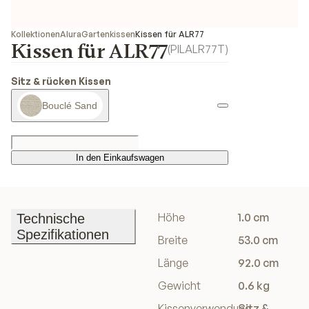
Kollektionen
Alura
Gartenkissen
Kissen für ALR77
Kissen für ALR77
(
PILALR77T
)
Sitz & rücken Kissen
Bouclé Sand
In den Einkaufswagen
In den Einkaufswagen
Höhe
1.0 cm
Technische
Spezifikationen
Breite
53.0 cm
Technische
Länge
92.0 cm
Spezifikationen
Gewicht
0.6 kg
Kissenverwendung
Sitz &