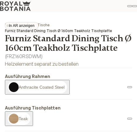
M
S
Favo
Kollektionen
Furniz
Tische
In AR anzeigen
In AR anzeigen
Furniz Standard Dining Tisch Ø 160cm Teakholz Tischplatte
Furniz Standard Dining Tisch Ø
160cm Teakholz Tischplatte
(
FRZ160RSDWM
)
Heizelement separat zu bestellen
Ausführung Rahmen
Anthracite Coated Steel
Ausführung Tischplatten
Teak