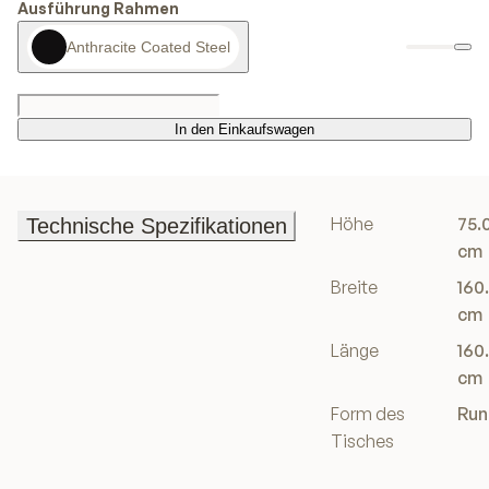
Ausführung Rahmen
Anthracite Coated Steel
In den Einkaufswagen
In den Einkaufswagen
Höhe
75.
Technische Spezifikationen
Technische Spezifikationen
cm
Breite
160
cm
Länge
160
cm
Form des
Run
Tisches