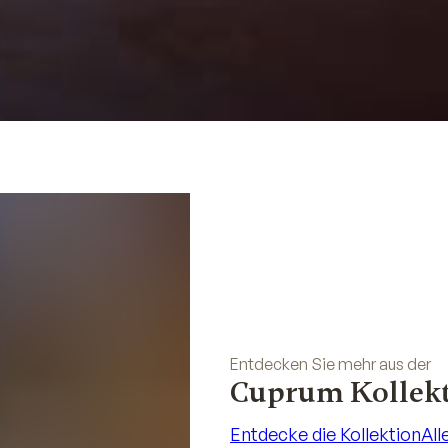
Entdecken Sie mehr aus der
Cuprum Kollek
Entdecke die Kollektion
All