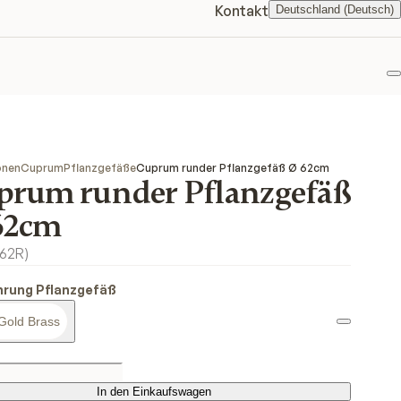
Kontakt
Deutschland (Deutsch)
F
onen
Cuprum
Pflanzgefäße
Cuprum runder Pflanzgefäß Ø 62cm
prum runder Pflanzgefäß
62cm
62R
)
hrung Pflanzgefäß
Gold Brass
In den Einkaufswagen