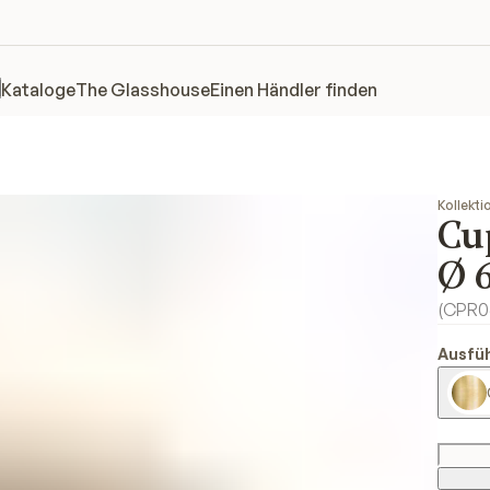
Kataloge
The Glasshouse
Einen Händler finden
Kollekti
Cu
Ø 
(
CPR0
Ausfü