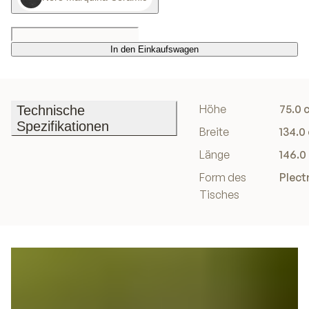
In den Einkaufswagen
In den Einkaufswagen
Höhe
75.0 
Technische
Spezifikationen
Breite
134.0
Technische
Länge
146.0
Spezifikationen
Form des
Plec
Tisches