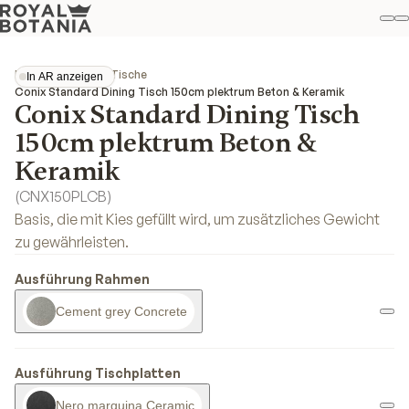
M
S
Favo
Kollektionen
Conix
Tische
In AR anzeigen
In AR anzeigen
Conix Standard Dining Tisch 150cm plektrum Beton & Keramik
Conix Standard Dining Tisch
150cm plektrum Beton &
Keramik
(
CNX150PLCB
)
Basis, die mit Kies gefüllt wird, um zusätzliches Gewicht
zu gewährleisten.
Ausführung Rahmen
Cement grey Concrete
Ausführung Tischplatten
Nero marquina Ceramic